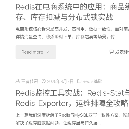
结
Redis在电商系统中的应用：商品
存、库存扣减与分布式锁实战
合：
电商系统核心诉求是高并发、高可用、数据一致性，面对商
实
详情海量查询、秒杀瞬时下单、库存超卖等场景，传 …
现
"Redis
Read more
发表评
特
在
征
电
向
王者佳暮
2026年3月7日
Redis基础
商
Redis监控工具实战：Redis-Stat
量
Redis-Exporter，运维排障全攻略
系
缓
上一篇我们深度拆解了Redis与MySQL双写一致性方案，彻
统
存
解决了缓存脏数据问题，让缓存层与持久层 …
中