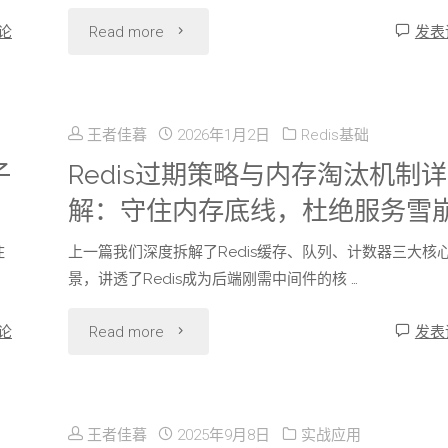
的
"Redis
论
Read more
发表
实
对
与
战：
比
MySQL
秒
王者佳暮
2026年1月2日
Redis基础
与
双
子
Redis过期策略与内存淘汰机制详
杀、
选
解：守住内存底线，杜绝服务雪
写
限
择"
住
上一篇我们深度拆解了Redis缓存、队列、计数器三大核
一
流、
景，讲透了Redis成为后端刚需中间件的核 …
致
排
"Redis
论
Read more
发表
性
行
过
方
榜，
期
案：
王者佳暮
2025年9月8日
实战应用