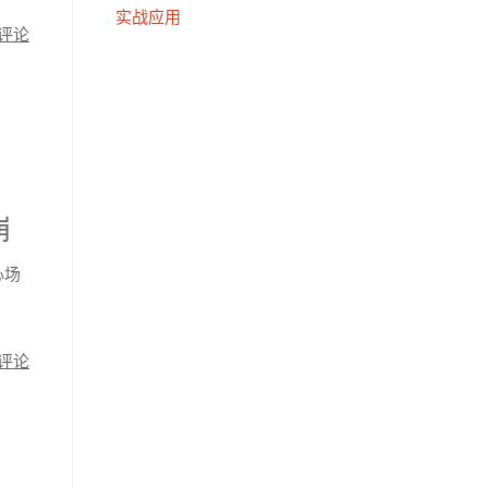
实战应用
评论
崩
心场
评论