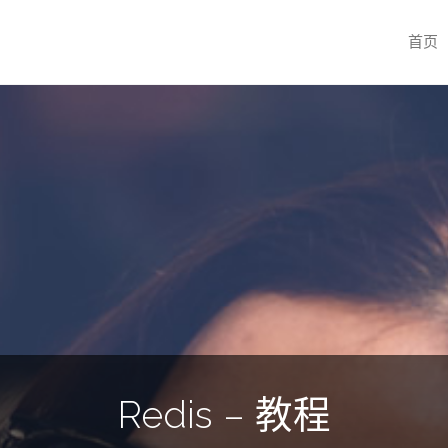
跳
首页
转
至
内
容
Redis – 教程