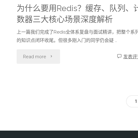
扣
与
为什么要用Redis？缓存、队列、
Redis-
减
数器三大核心场景深度解析
锁
Exporter，
与
上一篇我们完成了Redis全体系复盘与面试精讲，把整个系
机
运
的知识点闭环收尾。但很多刚入门的同学仍会疑 …
分
制：
维
"为
布
Read more
发表评
如
排
什
式
何
障
么
锁
保
全
要
实
1
证
攻
用
战"
原
略"
Redis？
子