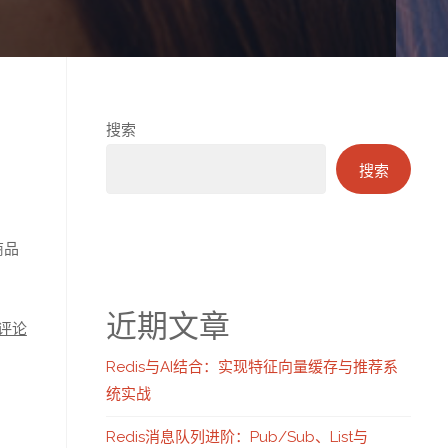
搜索
、
搜索
商品
近期文章
评论
Redis与AI结合：实现特征向量缓存与推荐系
统实战
Redis消息队列进阶：Pub/Sub、List与