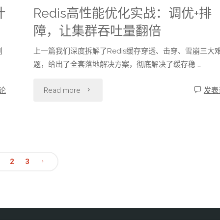
落
策
计
Redis高性能优化实战：调优+排
彻
地
障，让集群吞吐量翻倍
略
底
即
列
上一篇我们深度拆解了Redis缓存穿透、击穿、雪崩三大
与
解
题，给出了全套落地解决方案，彻底解决了缓存稳 …
能
内
决
"Redis
用"
论
Read more
发表
存
缓
高
淘
存
性
汰
脏
能
2
3
机
数
优
文
制
据
化
章
详
问