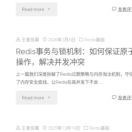
与
"Redis
Read more
发表评
的
推
监
应
荐
控
用：
王者佳暮
2026年2月6日
Redis基础
系
工
Redis事务与锁机制：如何保证原
商
统
操作，解决并发冲突
具
品
实
上一篇我们深度拆解了Redis过期策略与内存淘汰机制，守
实
缓
了内存安全底线，让Redis在高并发下不会 …
战"
战：
存、
"Redis
Read more
发表评
Redis-
库
事
Stat
存
务
与
王者佳暮
2025年12月19日
Redis基础