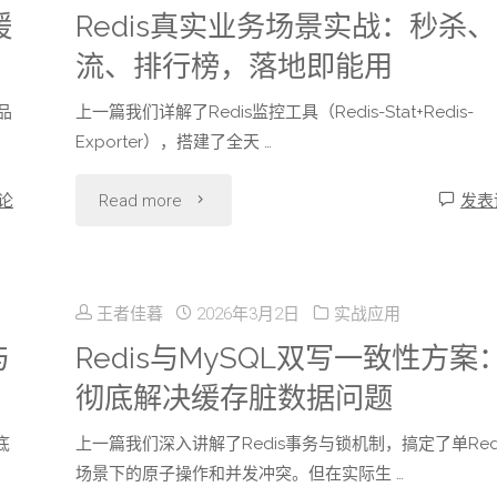
队
缓
Redis真实业务场景实战：秒杀
流、排行榜，落地即能用
列
品
上一篇我们详解了Redis监控工具（Redis-Stat+Redis-
进
Exporter），搭建了全天 …
阶：
"Redis
论
Read more
发表
Pub/Sub、
真
List
实
与
王者佳暮
2026年3月2日
实战应用
业
与
Redis与MySQL双写一致性方案
Stream
彻底解决缓存脏数据问题
务
类
底
上一篇我们深入讲解了Redis事务与锁机制，搞定了单Red
场
型
场景下的原子操作和并发冲突。但在实际生 …
景